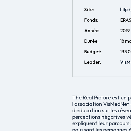
Site:
http:
Fonds:
ERAS
Année:
2019
Durée:
18 mo
Budget:
133 
Leader:
VisM
The Real Picture est un p
l'association VisMedNet 
d'éducation sur les rése
perceptions négatives vé
expliquent leur parcours.
poussant les personnes à