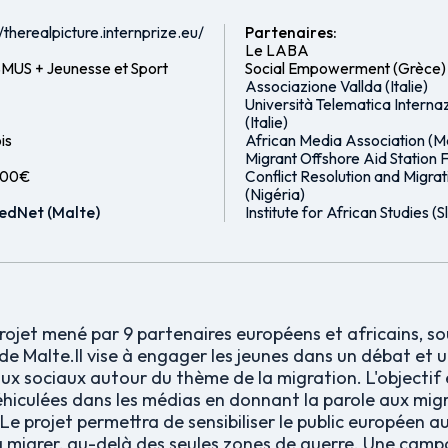
//therealpicture.internprize.eu/
Partenaires:
Le LABA
MUS + Jeunesse et Sport
Social Empowerment (Grèce)
Associazione Vallda (Italie)
Università Telematica Interna
(Italie)
is
African Media Association (M
Migrant Offshore Aid Station 
000€
Conflict Resolution and Migrat
(Nigéria)
edNet (Malte)
Institute for African Studies (S
rojet mené par 9 partenaires européens et africains, so
de Malte.Il vise à engager les jeunes dans un débat e
aux sociaux autour du thème de la migration. L'objectif 
hiculées dans les médias en donnant la parole aux migr
Le projet permettra de sensibiliser le public européen a
 migrer, au-delà des seules zones de guerre. Une campa