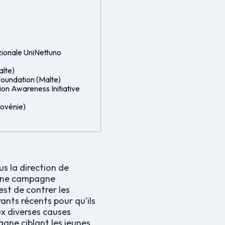
zionale UniNettuno
alte)
Foundation (Malte)
ion Awareness Initiative
lovénie)
us la direction de
t une campagne
est de contrer les
ants récents pour qu'ils
ux diverses causes
gne ciblant les jeunes