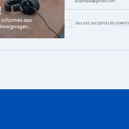
!
e informés des
RGPD
J’AI LU ET J’ACCEPTE LES
CONDITI
s témoignages…