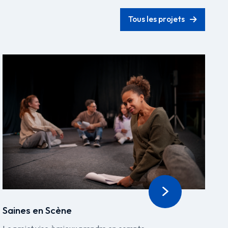
Tous les projets
Saines en Scène
A