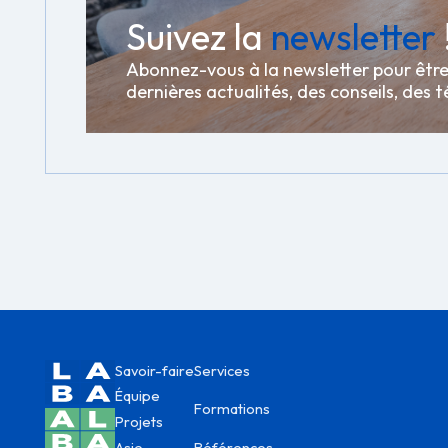
Suivez la
newsletter
Abonnez-vous à la newsletter pour êtr
dernières actualités, des conseils, de
Savoir-faire
Services
Équipe
Formations
Projets
Asie
Références