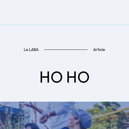
Le LABA
Article
HO HO