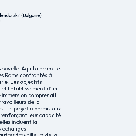
ilendarski” (Bulgarie)
)
 Nouvelle-Aquitaine entre
unes Roms confrontés à
rie. Les objectifs
, et l'établissement d'un
ue immersion comprenait
ravailleurs de la
s. Le projet a permis aux
 renforçant leur capacité
lles incluent la
es échanges
autres travailleurs de la