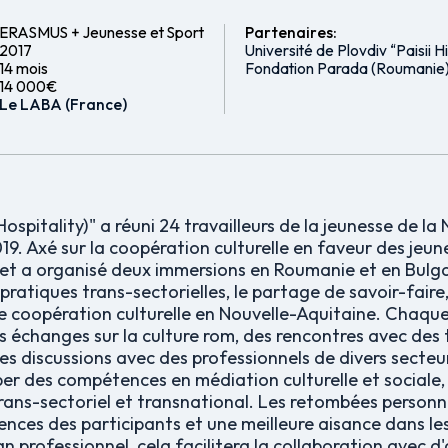
ERASMUS + Jeunesse et Sport
Partenaires:
2017
Université de Plovdiv “Paisii H
14 mois
Fondation Parada (Roumanie
14 000€
Le LABA (France)
spitality)" a réuni 24 travailleurs de la jeunesse de la
019. Axé sur la coopération culturelle en faveur des je
rojet a organisé deux immersions en Roumanie et en Bulga
 pratiques trans-sectorielles, le partage de savoir-faire
de coopération culturelle en Nouvelle-Aquitaine. Chaq
des échanges sur la culture rom, des rencontres avec des t
es discussions avec des professionnels de divers secteur
er des compétences en médiation culturelle et sociale,
trans-sectoriel et transnational. Les retombées personne
nces des participants et une meilleure aisance dans l
an professionnel, cela facilitera la collaboration avec d'