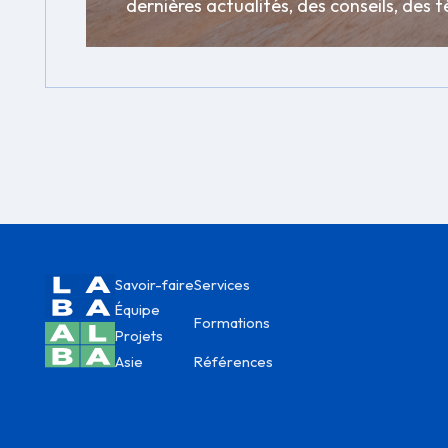
dernières actualités, des conseils, de
Savoir-faire
Services
Équipe
Formations
Projets
Asie
Références