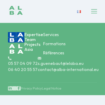
Expertise
Services
Team
Formations
Projects
Asia
Références
05 57 04 09 72
s.guenebaut@lelaba.eu
06 40 20 55 57
contact@alba-international.eu
Privacy Policy
Legal Notice